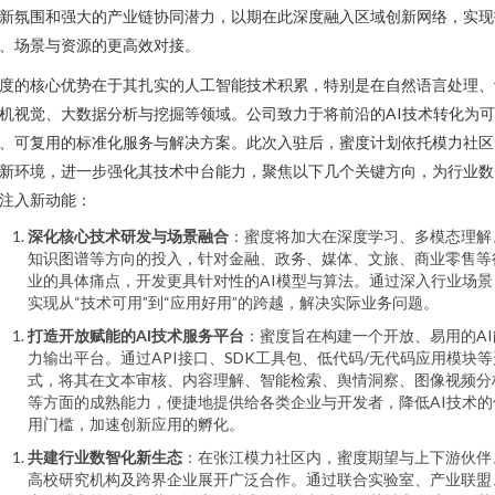
新氛围和强大的产业链协同潜力，以期在此深度融入区域创新网络，实现
、场景与资源的更高效对接。
度的核心优势在于其扎实的人工智能技术积累，特别是在自然语言处理、
机视觉、大数据分析与挖掘等领域。公司致力于将前沿的AI技术转化为
、可复用的标准化服务与解决方案。此次入驻后，蜜度计划依托模力社区
新环境，进一步强化其技术中台能力，聚焦以下几个关键方向，为行业数
注入新动能：
深化核心技术研发与场景融合
：蜜度将加大在深度学习、多模态理解
知识图谱等方向的投入，针对金融、政务、媒体、文旅、商业零售等
业的具体痛点，开发更具针对性的AI模型与算法。通过深入行业场景
实现从“技术可用”到“应用好用”的跨越，解决实际业务问题。
打造开放赋能的AI技术服务平台
：蜜度旨在构建一个开放、易用的AI
力输出平台。通过API接口、SDK工具包、低代码/无代码应用模块等
式，将其在文本审核、内容理解、智能检索、舆情洞察、图像视频分
等方面的成熟能力，便捷地提供给各类企业与开发者，降低AI技术的
用门槛，加速创新应用的孵化。
共建行业数智化新生态
：在张江模力社区内，蜜度期望与上下游伙伴
高校研究机构及跨界企业展开广泛合作。通过联合实验室、产业联盟